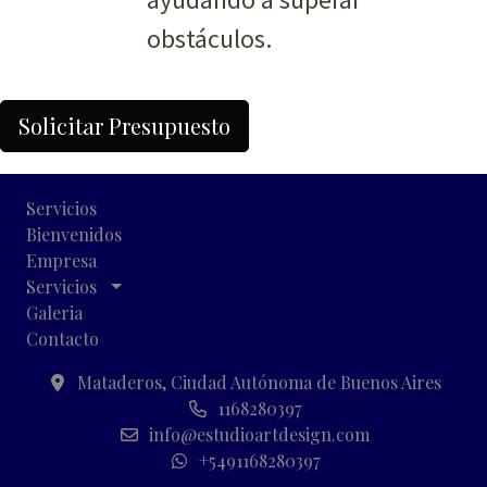
obstáculos.
Solicitar Presupuesto
Servicios
Bienvenidos
Empresa
Servicios
Galeria
Contacto
Mataderos, Ciudad Autónoma de Buenos Aires
1168280397
info@estudioartdesign.com
+5491168280397